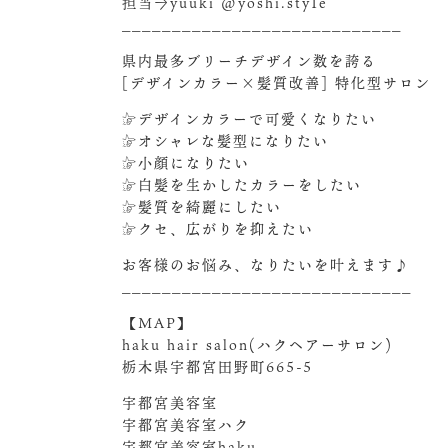
担当→yuuki @yoshi.sty1e
____________________________
県内最多ブリーチデザイン数を誇る
[デザインカラー×髪質改善] 特化型サロン
☞デザインカラーで可愛くなりたい
☞オシャレな髪型になりたい
☞小顔になりたい
☞白髪を生かしたカラーをしたい
☞髪質を綺麗にしたい
☞クセ、広がりを抑えたい
お客様のお悩み、なりたいを叶えます♪
_____________________________
【MAP】
haku hair salon(ハクヘアーサロン)
栃木県宇都宮田野町665-5
宇都宮美容室
宇都宮美容室ハク
宇都宮美容室haku