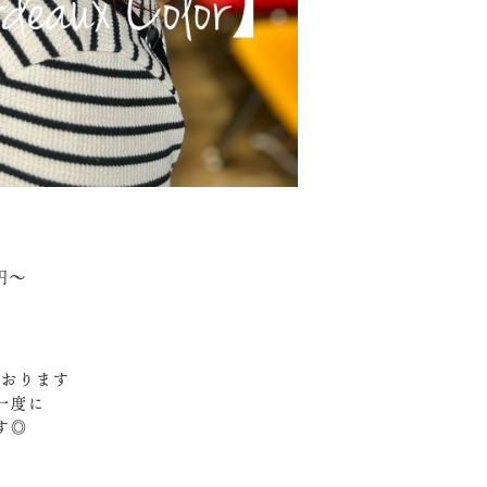
円〜
おります‍
一度に
す◎