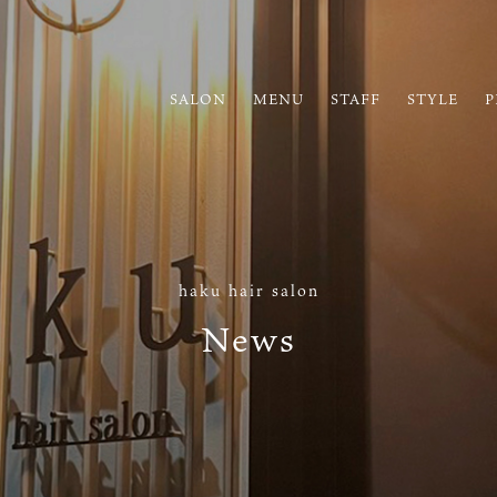
SALON
MENU
STAFF
STYLE
P
haku hair salon
News