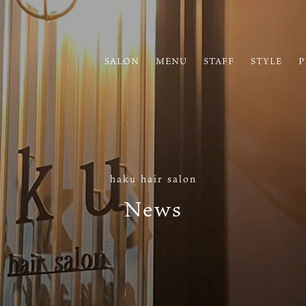
SALON
MENU
STAFF
STYLE
P
haku hair salon
News