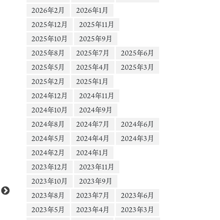
2026年2月
2026年1月
2025年12月
2025年11月
2025年10月
2025年9月
2025年8月
2025年7月
2025年6月
2025年5月
2025年4月
2025年3月
2025年2月
2025年1月
2024年12月
2024年11月
2024年10月
2024年9月
2024年8月
2024年7月
2024年6月
2024年5月
2024年4月
2024年3月
2024年2月
2024年1月
動
Media error: Format(s) not supported or source(s) not found
2023年12月
2023年11月
画
ファイルをダウンロード: https://scontent-nrt1-
プ
2023年10月
2023年9月
1.cdninstagram.com/o1/v/t16/f2/m69/An8TEt5krHOeC1Uq3OxqiHVydkJK
レ
2023年8月
2023年7月
2023年6月
c8mLyc7i0ZaNO6TyuGoTe0_agX5kysPMpcCv3sA4?
ー
2023年5月
2023年4月
2023年3月
efg=eyJ2ZW5jb2RlX3RhZyI6InZ0c192b2RfdXJsZ2VuLmNhcm91c2VsX2l0
ヤ
MjAuZGFzaF9iYXNlbGluZV8xX3YxIn0&_nc_ht=scontent-nrt1-