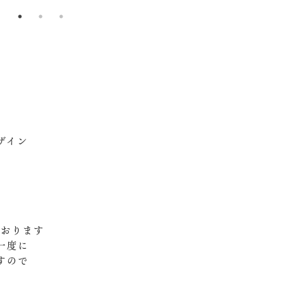
ザイン
おります‍
一度に
すので