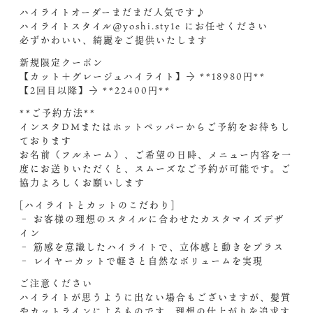
ハイライトオーダーまだまだ人気です♪
ハイライトスタイル@yoshi.sty1e にお任せください‍
必ずかわいい、綺麗をご提供いたします
新規限定クーポン
【カット＋グレージュハイライト】→ **18980円**
【2回目以降】→ **22400円**
**ご予約方法**
インスタDMまたはホットペッパーからご予約をお待ちし
ております‍
お名前（フルネーム）、ご希望の日時、メニュー内容を一
度にお送りいただくと、スムーズなご予約が可能です。ご
協力よろしくお願いします
[ハイライトとカットのこだわり]
– お客様の理想のスタイルに合わせたカスタマイズデザ
イン
– 筋感を意識したハイライトで、立体感と動きをプラス
– レイヤーカットで軽さと自然なボリュームを実現
ご注意ください️
ハイライトが思うように出ない場合もございますが、髪質
やカットラインによるものです。理想の仕上がりを追求す