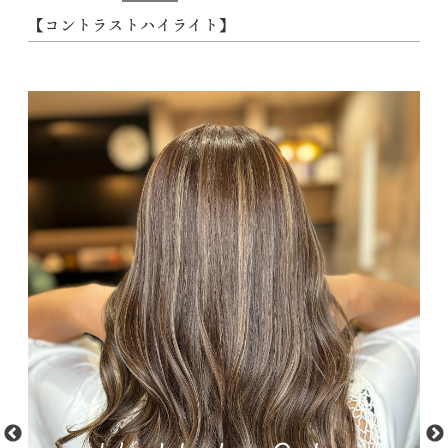
【コントラストハイライト】
動
画
プ
レ
ー
ヤ
ー