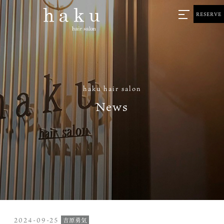
RESERVE
haku hair salon
News
2024-09-25
吉原勇気