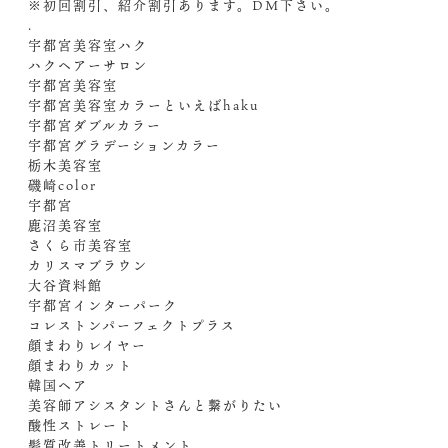
※初回割引、紹介割引あります。︎DM下さい。
.
宇都宮美容室ハク
ハクヘアーサロン
宇都宮美容室
宇都宮美容室カラーといえばhaku
宇都宮ダブルカラー
宇都宮グラデーションカラー
栃木美容室
磯崎color
宇都宮
鹿沼美容室
さくら市美容室
カリスマブラウン
大谷資料館
宇都宮インターパーク
コレストンパーフェクトプラス
顔まわりレイヤー
顔まわりカット
韓国ヘア
美容師アシスタントさんと繋がりたい
酸性ストレート
髪質改善トリートメント