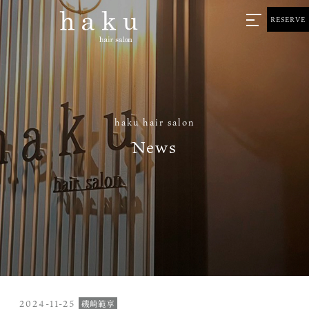
RESERVE
haku hair salon
News
2024-11-25
磯崎範享