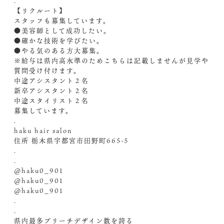
.
【リクルート】
スタッフも募集しています。
●美容師として成功したい。
●確かな技術を学びたい。
●やる気のある方大募集。
※給与は県内高水準のためこちらは記載しませんが見学や
質問受け付けます。
中途アシスタント２名
新卒アシスタント２名
中途スタイリスト２名
募集しています。
.
haku hair salon
住所 栃木県宇都宮市田野町665-5
.
.
@haku0_901
@haku0_901
@haku0_901
.
.
県内最多ブリーチデザイン数を誇る