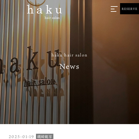
RESERVE
haku hair salon
News
2025-01-19
磯崎範享