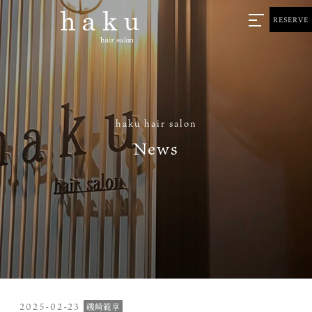
RESERVE
haku hair salon
News
2025-02-23
磯崎範享