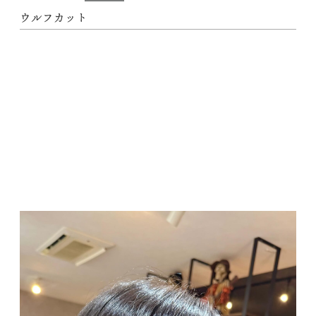
ウルフカット
動
画
プ
レ
ー
ヤ
ー