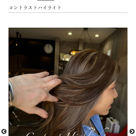
コントラストハイライト
動
画
プ
レ
ー
ヤ
ー