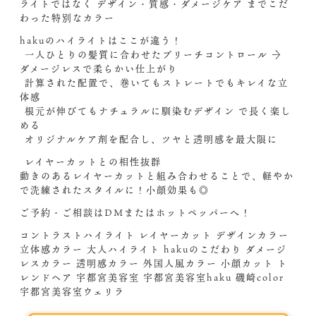
ライトではなく デザイン・質感・ダメージケア までこだ
わった特別なカラー
hakuのハイライトはここが違う！
️ 一人ひとりの髪質に合わせたブリーチコントロール →
ダメージレスで柔らかい仕上がり
️ 計算された配置で、巻いてもストレートでもキレイな立
体感
️ 根元が伸びてもナチュラルに馴染むデザイン で長く楽し
める
️ オリジナルケア剤を配合し、ツヤと透明感を最大限に
️ レイヤーカットとの相性抜群
動きのあるレイヤーカットと組み合わせることで、軽やか
で洗練されたスタイルに！小顔効果も◎
ご予約・ご相談はDMまたはホットペッパーへ！
コントラストハイライト レイヤーカット デザインカラー
立体感カラー 大人ハイライト hakuのこだわり ダメージ
レスカラー 透明感カラー 外国人風カラー 小顔カット ト
レンドヘア 宇都宮美容室 宇都宮美容室haku 磯崎color
宇都宮美容室ウェリラ