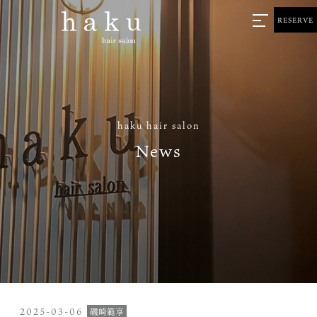
RESERVE
haku hair salon
News
2025-03-06
磯崎範享