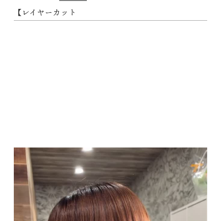
【レイヤーカット
動
画
プ
レ
ー
ヤ
ー