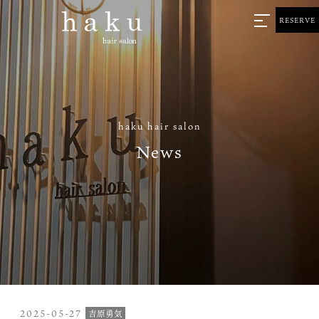
RESERVE
haku hair salon
News
2025-05-27
吉原勇気