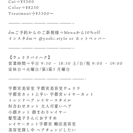
Cut⇒¥5300
Color⇒¥8250
Treatment→¥3300〜
———————————————–
dmご予約からのご新規様⇒Menuから10%off
インスタdm⇒ @yoshi.sty1e or ホットペッパー
———————————————–
【ウェリラバイハク】
営業時間⇒平日 9:30 – 18:30 土/日/祝 9:00 – 19:00
定休日⇒火曜日/第1第3 月曜日
——————————————————-
宇都宮美容室 宇都宮美容室ウェリラ
宇都宮カット上手い 宇都宮レイヤーカット
トレンドヘア レイヤースタイル
似合わせカット 大人可愛いヘア
小顔カット 顔まわりレイヤー
髪型迷子さんにおすすめ
レイヤーカット宇都宮 鶴田美容室
美容室探し中 ヘアチェンジしたい