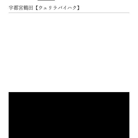
宇都宮鶴田【ウェリラバイハク】
動
画
プ
レ
ー
ヤ
ー