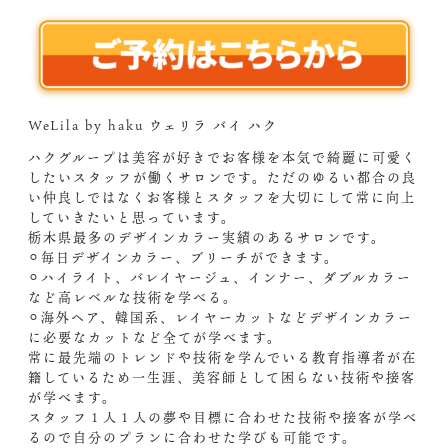
WeLila by haku ウェリラ バイ ハク
ハクグループは美容が好きでお客様を本気で綺麗に可愛く
したいスタッフが働くサロンです。ただのゆるい都合の良
い仲良しではなくお客様とスタッフを大切にして常に向上
していきたいと思っています。
栃木県最多のデザインカラー実績のあるサロンです。
⚪︎毎日デザインカラー、ブリーチができます。
⚪︎ハイライト、バレイヤージュ、インナー、ダブルカラー
など高レベルな技術を学べる。
⚪︎海外ヘア、韓国系、レイヤーカットなどデザインカラー
に必要なカットなど全てが学べます。
常に最先端のトレンドや技術を学んでいる教育指導者が在
籍しているため一生涯、美容師として困らない技術や接客
が学べます。
スタッフ１人１人の夢や目標に合わせた技術や接客が学べ
るので自分のプランに合わせた学びも可能です。