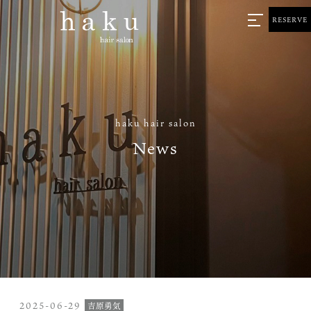
RESERVE
haku hair salon
News
2025-06-29
吉原勇気