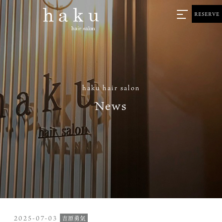
RESERVE
haku hair salon
News
2025-07-03
吉原勇気