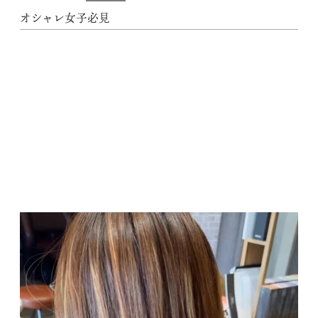
オシャレ女子必見
動
画
プ
レ
ー
ヤ
ー