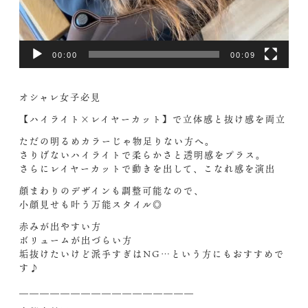
00:00
00:09
オシャレ女子必見
【ハイライト×レイヤーカット】で立体感と抜け感を両立
ただの明るめカラーじゃ物足りない方へ。
さりげないハイライトで柔らかさと透明感をプラス。
さらにレイヤーカットで動きを出して、こなれ感を演出
顔まわりのデザインも調整可能なので、
小顔見せも叶う万能スタイル◎
赤みが出やすい方
ボリュームが出づらい方
垢抜けたいけど派手すぎはNG…という方にもおすすめで
す♪
＿＿＿＿＿＿＿＿＿＿＿＿＿＿＿＿＿