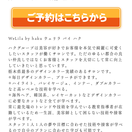
WeLila by haku ウェリラ バイ ハク
ハクグループは美容が好きでお客様を本気で綺麗に可愛く
したいスタッフが働くサロンです。ただのゆるい都合の良
い仲良しではなくお客様とスタッフを大切にして常に向上
していきたいと思っています。
栃木県最多のデザインカラー実績のあるサロンです。
⚪︎毎日デザインカラー、ブリーチができます。
⚪︎ハイライト、バレイヤージュ、インナー、ダブルカラー
など高レベルな技術を学べる。
⚪︎海外ヘア、韓国系、レイヤーカットなどデザインカラー
に必要なカットなど全てが学べます。
常に最先端のトレンドや技術を学んでいる教育指導者が在
籍しているため一生涯、美容師として困らない技術や接客
が学べます。
スタッフ１人１人の夢や目標に合わせた技術や接客が学べ
るので自分のプランに合わせた学びも可能です。