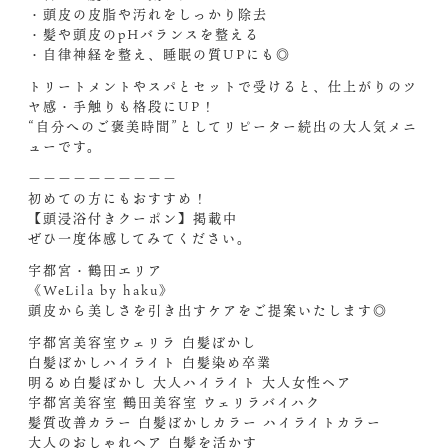
・頭皮の皮脂や汚れをしっかり除去
・髪や頭皮のpHバランスを整える
・自律神経を整え、睡眠の質UPにも◎
トリートメントやスパとセットで受けると、仕上がりのツ
ヤ感・手触りも格段にUP！
“自分へのご褒美時間”としてリピーター続出の大人気メニ
ューです。
－－－－－－－－－－
初めての方にもおすすめ！
【頭浸浴付きクーポン】掲載中
ぜひ一度体感してみてください。
宇都宮・鶴田エリア
《WeLila by haku》
頭皮から美しさを引き出すケアをご提案いたします◎
宇都宮美容室ウェリラ 白髪ぼかし
白髪ぼかしハイライト 白髪染め卒業
明るめ白髪ぼかし 大人ハイライト 大人女性ヘア
宇都宮美容室 鶴田美容室 ウェリラバイハク
髪質改善カラー 白髪ぼかしカラー ハイライトカラー
大人のおしゃれヘア 白髪を活かす