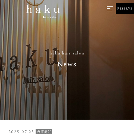
RESERVE
haku hair salon
News
2025-07-25
吉原勇気