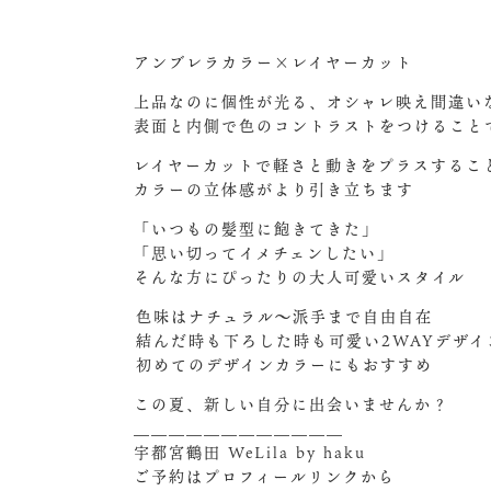
アンブレラカラー×レイヤーカット
上品なのに個性が光る、オシャレ映え間違い
表面と内側で色のコントラストをつけること
レイヤーカットで軽さと動きをプラスするこ
カラーの立体感がより引き立ちます️
「いつもの髪型に飽きてきた」
「思い切ってイメチェンしたい」
そんな方にぴったりの大人可愛いスタイル
️色味はナチュラル〜派手まで自由自在
️結んだ時も下ろした時も可愛い2WAYデザイ
️初めてのデザインカラーにもおすすめ
この夏、新しい自分に出会いませんか？
＿＿＿＿＿＿＿＿＿＿＿＿
宇都宮鶴田 WeLila by haku
ご予約はプロフィールリンクから