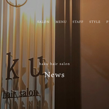
SALON
MENU
STAFF
STYLE
P
haku hair salon
News