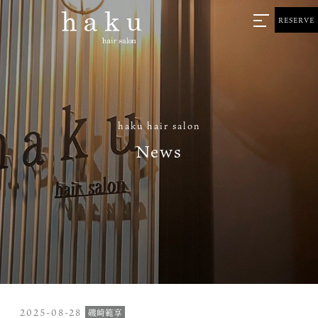
RESERVE
haku hair salon
News
2025-08-28
磯崎範享