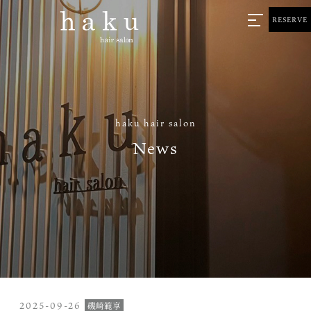
RESERVE
haku hair salon
News
2025-09-26
磯崎範享