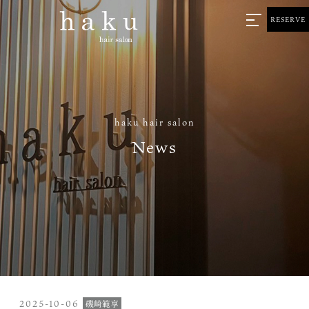
RESERVE
haku hair salon
News
2025-10-06
磯崎範享