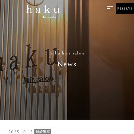
RESERVE
haku hair salon
News
2025-10-12
磯崎範享