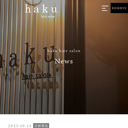
RESERVE
haku hair salon
News
2025-10-14
吉原勇気