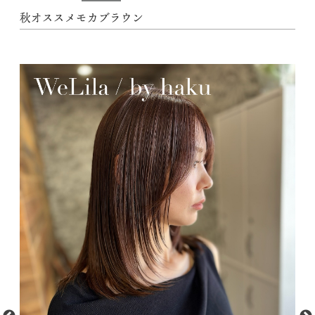
秋オススメモカブラウン
動
画
プ
レ
ー
ヤ
ー