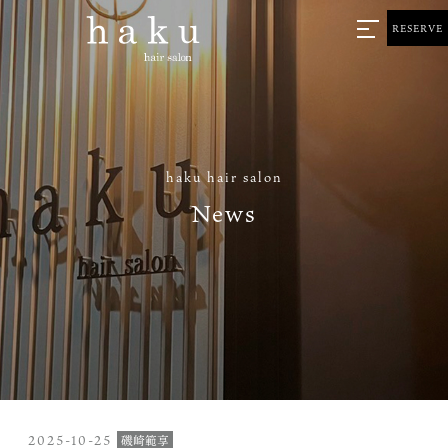
RESERVE
haku hair salon
News
2025-10-25
磯崎範享