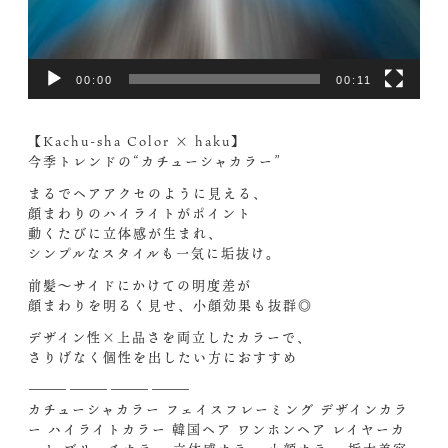
00:00
00:11
【Kachu-sha Color × haku】
今季トレンドの“カチューシャカラー”
まるでヘアアクセのように見える、
顔まわりのハイライトがポイント
動くたびに立体感が生まれ、
シンプルなスタイルも一気に垢抜け。
前髪～サイドにかけての明度差が
顔まわりを明るく見せ、小顔効果も抜群◎
デザイン性×上品さを両立したカラーで、
さりげなく個性を出したい方におすすめ
――――――――――――
カチューシャカラー フェイスフレーミング デザインカラ
ー ハイライトカラー 韓国ヘア ワンホンヘア レイヤーカ