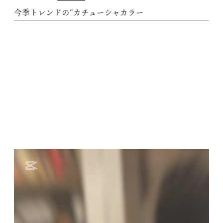
今季トレンドの“カチューシャカラー
動
画
プ
レ
ー
ヤ
ー