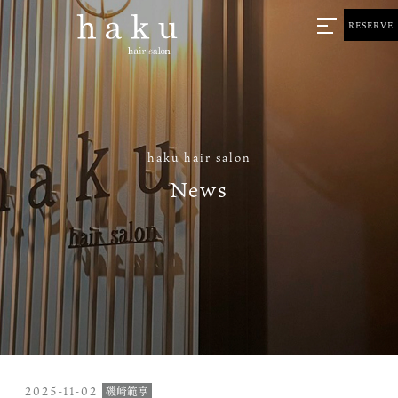
RESERVE
haku hair salon
News
2025-11-02
磯崎範享