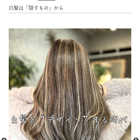
白髪は「隠すもの」から
動
画
プ
レ
ー
ヤ
ー