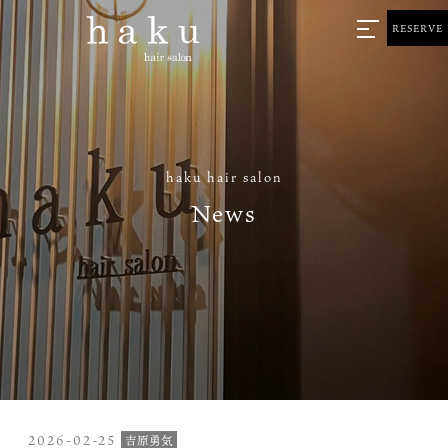
RESERVE
haku hair salon
News
2026-02-25
吉原勇気