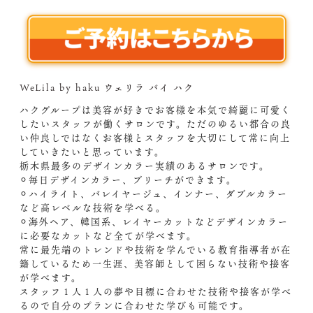
WeLila by haku ウェリラ バイ ハク
ハクグループは美容が好きでお客様を本気で綺麗に可愛く
したいスタッフが働くサロンです。ただのゆるい都合の良
い仲良しではなくお客様とスタッフを大切にして常に向上
していきたいと思っています。
栃木県最多のデザインカラー実績のあるサロンです。
⚪︎毎日デザインカラー、ブリーチができます。
⚪︎ハイライト、バレイヤージュ、インナー、ダブルカラー
など高レベルな技術を学べる。
⚪︎海外ヘア、韓国系、レイヤーカットなどデザインカラー
に必要なカットなど全てが学べます。
常に最先端のトレンドや技術を学んでいる教育指導者が在
籍しているため一生涯、美容師として困らない技術や接客
が学べます。
スタッフ１人１人の夢や目標に合わせた技術や接客が学べ
るので自分のプランに合わせた学びも可能です。