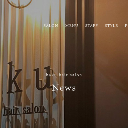
SALON
MENU
STAFF
STYLE
P
haku hair salon
News