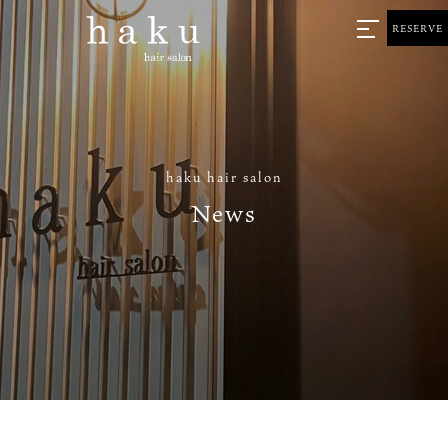
RESERVE
haku hair salon
News