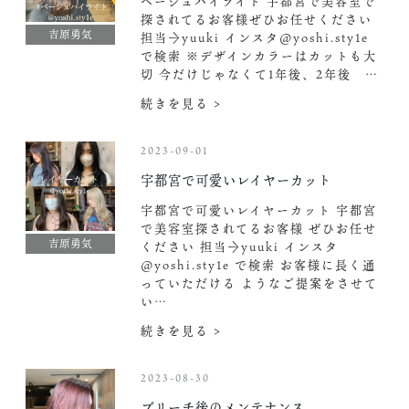
ベージュハイライト 宇都宮で美容室で
探されてるお客様ぜひお任せください︎
吉原勇気
担当→yuuki インスタ@yoshi.sty1e
で検索️ ※デザインカラーはカットも大
切 今だけじゃなくて1年後、2年後 …
続きを見る >
2023-09-01
宇都宮で可愛いレイヤーカット︎
宇都宮で可愛いレイヤーカット︎ 宇都宮
で美容室探されてるお客様 ぜひお任せ
吉原勇気
ください︎ 担当→yuuki インスタ
@yoshi.sty1e で検索️ お客様に長く通
っていただける ようなご提案をさせて
い…
続きを見る >
2023-08-30
ブリーチ後のメンテナンス