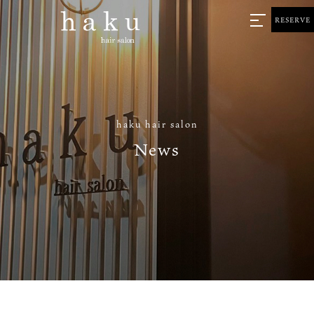
RESERVE
haku hair salon
News