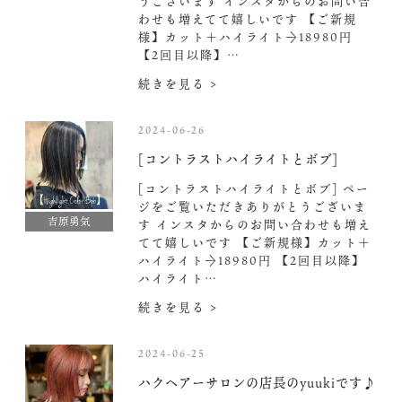
うございます インスタからのお問い合
わせも増えてて嬉しいです‍
【ご新規
様】カット＋ハイライト→18980円
【2回目以降】…
続きを見る >
2024-06-26
[コントラストハイライトとボブ]
[コントラストハイライトとボブ] ペー
ジをご覧いただきありがとうございま
吉原勇気
す インスタからのお問い合わせも増え
てて嬉しいです‍
【ご新規様】カット＋
ハイライト→18980円 【2回目以降】
ハイライト…
続きを見る >
2024-06-25
ハクヘアーサロンの店長のyuukiです♪