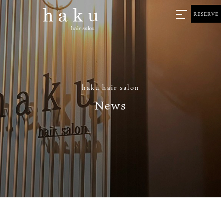
RESERVE
haku hair salon
News