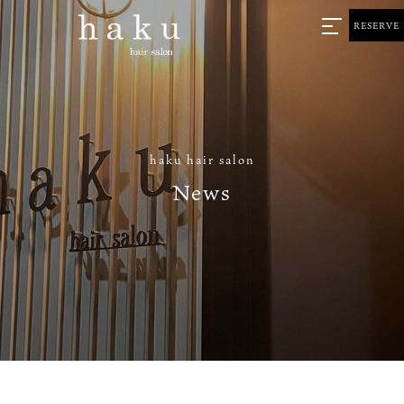
RESERVE
haku hair salon
News