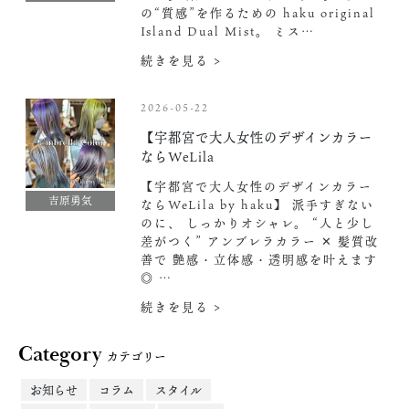
の“質感”を作るための haku original
Island Dual Mist。 ミス…
続きを見る >
2026-05-22
【宇都宮で大人女性のデザインカラー
ならWeLila
【宇都宮で大人女性のデザインカラー
吉原勇気
ならWeLila by haku】 派手すぎない
のに、 しっかりオシャレ。 “人と少し
差がつく” アンブレラカラー ✕ 髪質改
善で 艶感・立体感・透明感を叶えます
◎ …
続きを見る >
Category
カテゴリー
お知らせ
コラム
スタイル