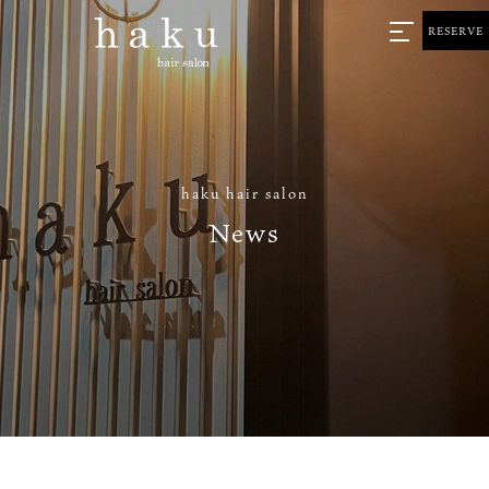
RESERVE
haku hair salon
News