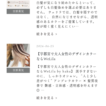
白髪が気になり始めたからといって、
必ずしも白髪染めを選ぶ必要はありま
吉原勇気
せん。 ウェリラでは、白髪を隠すので
はなく、 自然になじませながら、透明
感のあるカラーをご提案しています。
髪が暗く重く見えにくい…
続きを見る >
2026-06-25
【宇都宮で大人女性のデザインカラー
ならWeLila
【宇都宮で大人女性のデザインカラー
吉原勇気
ならWeLila by haku】 派手すぎない
のに、 しっかりオシャレ。 “人と少し
差がつく” アンブレラカラー ✕ 髪質改
善で 艶感・立体感・透明感を叶えます
◎ …
続きを見る >