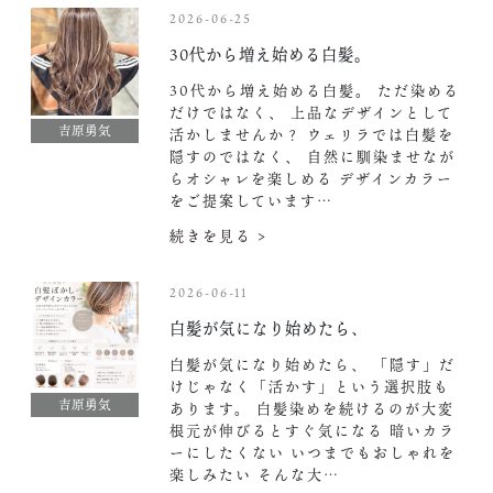
2026-06-25
30代から増え始める白髪。
30代から増え始める白髪。 ただ染める
だけではなく、 上品なデザインとして
吉原勇気
活かしませんか？ ウェリラでは白髪を
隠すのではなく、 自然に馴染ませなが
らオシャレを楽しめる デザインカラー
をご提案しています…
続きを見る >
2026-06-11
白髪が気になり始めたら、
白髪が気になり始めたら、 「隠す」だ
けじゃなく「活かす」という選択肢も
吉原勇気
あります。 白髪染めを続けるのが大変
根元が伸びるとすぐ気になる 暗いカラ
ーにしたくない いつまでもおしゃれを
楽しみたい そんな大…