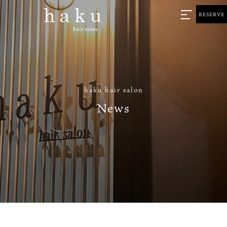
RESERVE
haku hair salon
News