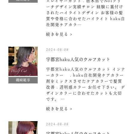
×レイヤーカット . 栃木県でNo1ブリ
ーチデザイン実績サロン 経験に裏付け
されたハイライトデザイン お客様の髪
質や骨格に合わせたハイライト haku自
社開発ケアカラ…
続きを見る >
2024-08-08
宇都宮haku人気のウルフカット
宇都宮haku人気のウルフカット インナ
ーカラー . haku自社開発ケアカラー
磯崎範享
剤をミックスさせたケアカラーで髪質
改善 . 透明感カラー お任せ下さい。 デ
ザインカラーに合わせたカットも大切
です。 …
続きを見る >
2024-08-08
宇都宮haku人気のウルフカット