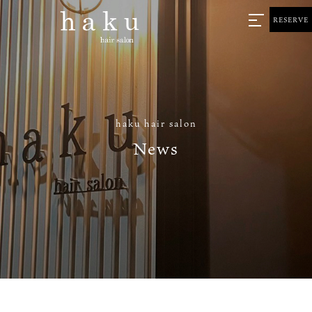
RESERVE
haku hair salon
News