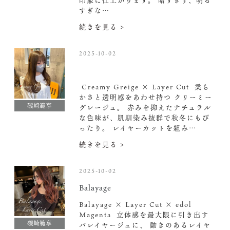
印象に仕上がります。 暗すぎず、明る
すぎな…
続きを見る >
2025-10-02
Creamy Greige × Layer Cut
柔ら
かさと透明感をあわせ持つ クリーミー
磯崎範享
グレージュ。 赤みを抑えたナチュラル
な色味が、肌馴染み抜群で秋冬にもぴ
ったり。 レイヤーカットを組み…
続きを見る >
2025-10-02
Balayage
Balayage × Layer Cut × edol
Magenta ️ 立体感を最大限に引き出す
磯崎範享
バレイヤージュに、 動きのあるレイヤ