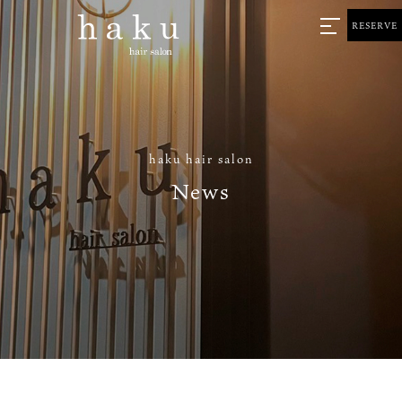
RESERVE
haku hair salon
News