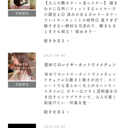
【大人の艶カラー×美レイヤー】 顔ま
わりに自然にフィットするレイヤーで
吉原勇気
小顔見え◎ 深みのあるボルドーカラー
でレイヤーカットとの相性◎ 重すぎず
軽すぎない絶妙な毛流れで、動きもま
とまりも両立！ 暗めカラ…
続きを見る >
2025-08-01
️初めてのレイヤーカットでイメチェン
️初めてのレイヤーカットでイメチェン
ナチュラルな動きと軽さが出て、スト
吉原勇気
レートでも柔らかく仕上がるレイヤー
スタイルに カラーはツヤと透明感を引
き出すピンクブラウンで、大人可愛く️
垢抜けたい・印象を変…
続きを見る >
2025-06-29