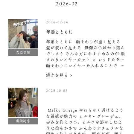
2026-02
2026-02-26
年齢とともに
年齢とともに ︎ 顔まわりが重く見える ︎
髪が疲れて見える ︎ 無難な色ばかり選ん
吉原勇気
でしまう そんな方におすすめなのが 顔
まわりレイヤーカット × レッドカラー
顔まわりにレイヤーを入れることで ︎ …
続きを見る >
2025-10-03
Milky Greige やわらかく透けるよう
な質感が魅力の ミルキーグレージュ。
磯崎範享
赤みを抑えつつ、ミルクを溶かしたよ
うな柔らかさで ふんわりナチュラルな