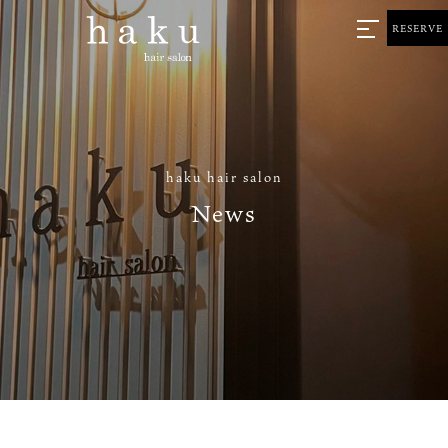
RESERVE
haku hair salon
News