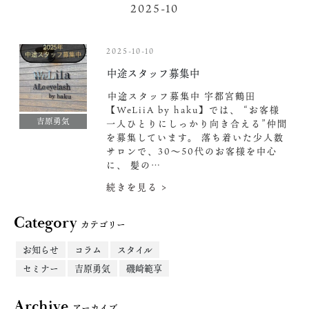
2025-10
2025-10-10
️中途スタッフ募集中️
️中途スタッフ募集中️ 宇都宮鶴田
【WeLiiA by haku】では、 “お客様
吉原勇気
一人ひとりにしっかり向き合える”仲間
を募集しています。 落ち着いた少人数
サロンで、30〜50代のお客様を中心
に、 髪の…
続きを見る >
Category
カテゴリー
お知らせ
コラム
スタイル
セミナー
吉原勇気
磯崎範享
Archive
アーカイブ