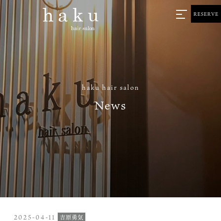
RESERVE
haku hair salon
News
2025-04-11
吉原勇気