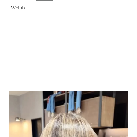
[WeLila
動
画
プ
レ
ー
ヤ
ー