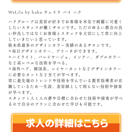
WeLila by haku ウェリラ バイ ハク
ハクグループは美容が好きでお客様を本気で綺麗に可愛く
したいスタッフが働くサロンです。ただのゆるい都合の良
い仲良しではなくお客様とスタッフを大切にして常に向上
していきたいと思っています。
栃木県最多のデザインカラー実績のあるサロンです。
⚪︎毎日デザインカラー、ブリーチができます。
⚪︎ハイライト、バレイヤージュ、インナー、ダブルカラー
など高レベルな技術を学べる。
⚪︎海外ヘア、韓国系、レイヤーカットなどデザインカラー
に必要なカットなど全てが学べます。
常に最先端のトレンドや技術を学んでいる教育指導者が在
籍しているため一生涯、美容師として困らない技術や接客
が学べます。
スタッフ１人１人の夢や目標に合わせた技術や接客が学べ
るので自分のプランに合わせた学びも可能です。