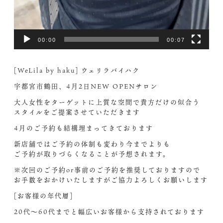
00:00
00:07
[WeLila by haku] ウェリラバイハク
宇都宮市鶴田、4月2日NEW OPENサロン
大人女性をターゲットに上質な空間で貴方だけの似合う
スタイルをご提案させていただきます‍
4月のご予約も結構埋まってきております
新店舗ではご予約の体制も変わり今までよりも
ご予約が取りづらくなることが予想されます。
※次回のご予約or事前のご予約を推奨しておりますので
お手数をおかけいたしますがご協力よろしくお願いします
[お客様の年代層]
20代〜60代までと幅広いお客様から支持されております