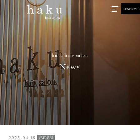
RESERVE
haku hair salon
News
2025-04-18
吉原勇気