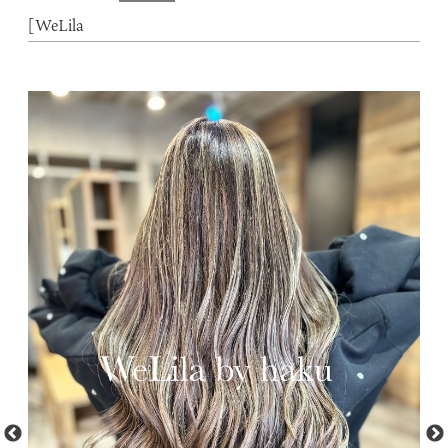
[WeLila
動
画
プ
レ
ー
ヤ
ー