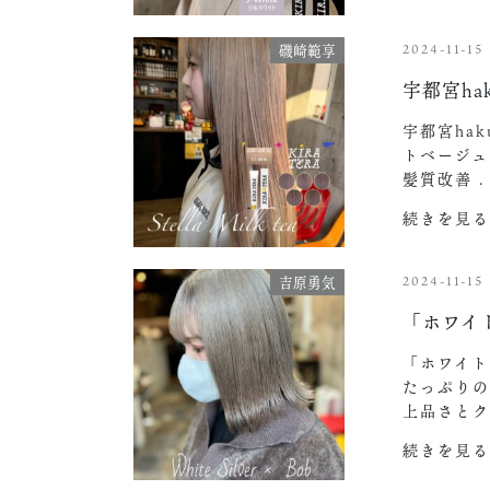
2024-11-15
磯崎範享
宇都宮h
宇都宮ha
トベージュ
髪質改善 
続きを見る
2024-11-15
吉原勇気
「ホワイ
「ホワイトシ
たっぷりの
上品さとク
続きを見る