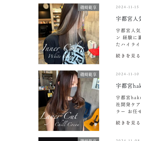
2024-11-15
磯崎範享
宇都宮人
宇都宮人気
ン 経験に
たハイライ
続きを見る
2024-11-10
磯崎範享
宇都宮h
宇都宮ha
社開発ケア
ラー お任
続きを見る
2024-11-08