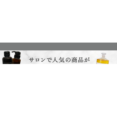
c
2024
haku hair salon
All Rights Reserved.