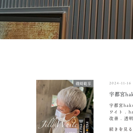
2024-11-16
磯崎範享
宇都宮h
宇都宮ha
ワイト .
改善 . 
続きを見る