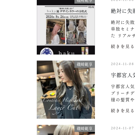
磯崎範享
絶対に失
絶対に失敗
単独セミナ
た リアル
続きを見る
2024-11-08
磯崎範享
宇都宮人
宇都宮人気
ブリーチデ
様の髪質や
続きを見る
2024-11-07
磯崎範享