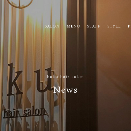
SALON
MENU
STAFF
STYLE
P
haku hair salon
News