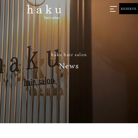
RESERVE
haku hair salon
News