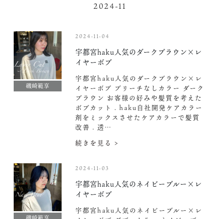
2024-11
2024-11-04
宇都宮haku人気のダークブラウン×レ
イヤーボブ
宇都宮haku人気のダークブラウン×レ
磯崎範享
イヤーボブ ブリーチなしカラー ダーク
ブラウン お客様の好みや髪質を考えた
ボブカット . haku自社開発ケアカラー
剤をミックスさせたケアカラーで髪質
改善 . 透…
続きを見る >
2024-11-03
宇都宮haku人気のネイビーブルー×レ
イヤーボブ
宇都宮haku人気のネイビーブルー×レ
磯崎範享