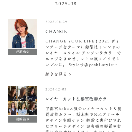
2025-08
2025-08-29
CHANGE
CHANGE YOUR LIFE！2025 ヴィ
ンテージをテーマに髪型はトレンドの
吉原勇気
レイヤースタイル アンブレラカラーで
エッジをきかせ、レトロ風メイクでシ
ンプルに。 Style→@yoshi.sty1e…
続きを見る >
2024-12-03
レイヤーカット＆髪質改善カラー
宇都宮haku人気のレイヤーカット＆髪
質改善カラー . 栃木県でNo1ブリーチ
磯崎範享
デザイン実績サロン 経験に裏付けされ
たブリーチデザイン お客様の髪質や骨