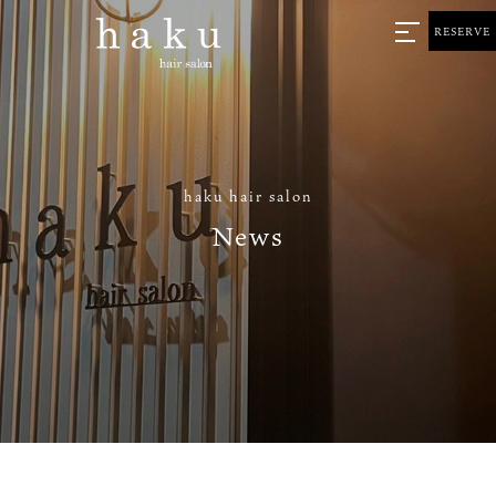
RESERVE
haku hair salon
News