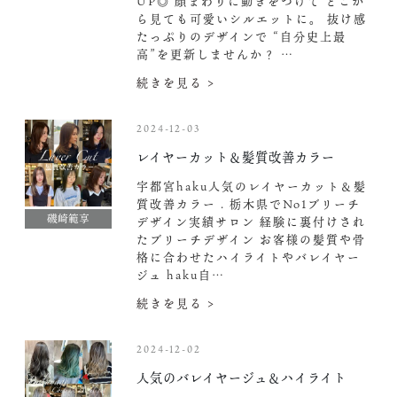
UP◎ 顔まわりに動きをつけて どこか
ら見ても可愛いシルエットに。 抜け感
たっぷりのデザインで “自分史上最
高”を更新しませんか？ …
続きを見る >
2024-12-03
レイヤーカット＆髪質改善カラー
宇都宮haku人気のレイヤーカット＆髪
質改善カラー . 栃木県でNo1ブリーチ
磯崎範享
デザイン実績サロン 経験に裏付けされ
たブリーチデザイン お客様の髪質や骨
格に合わせたハイライトやバレイヤー
ジュ haku自…
続きを見る >
2024-12-02
人気のバレイヤージュ＆ハイライト