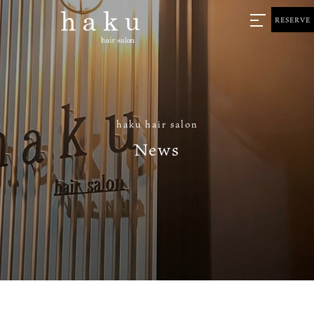
RESERVE
haku hair salon
News